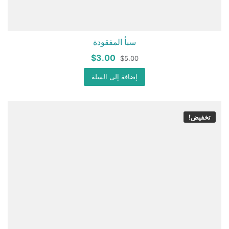
سبأ المفقودة
السعر
السعر
$
3.00
$
5.00
الأصلي
الحالي
هو:
إضافة إلى السلة
هو:
$3.00.
$5.00.
تخفيض!