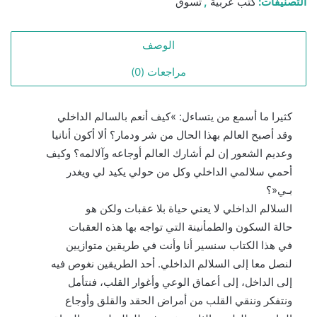
التصنيفات:
كتب عربية
,
تسوق
السلام
الداخلي
الوصف
مراجعات (0)
كثيرا ما أسمع من يتساءل: »كيف أنعم بالسالم الداخلي
وقد أصبح العالم بهذا الحال من شر ودمار؟ ألا أكون أنانيا
وعديم الشعور إن لم أشارك العالم أوجاعه وآلالمه؟ وكيف
أحمي سلالمي الداخلي وكل من حولي يكيد لي ويغدر
بـي«؟
السلالم الداخلي لا يعني حياة بلا عقبات ولكن هو
حالة السكون والطمأنينة التي تواجه بها هذه العقبات
في هذا الكتاب سنسير أنا وأنت في طريقين متوازيين
لنصل معا إلى السلالم الداخلي. أحد الطريقين نغوص فيه
إلى الداخل، إلى أعماق الوعي وأغوار القلب، فنتأمل
ونتفكر وننقي القلب من أمراض الحقد والقلق وأوجاع