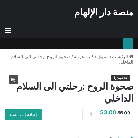
منصة دار الإلهام
إستعراض
الوضع
الق
سلة
المظلم
التسوق
الرئيسية
/
تسوق
/
كتب عربية
/
صحوة الروح :رحلتي الى السلام
الداخلي
تخفيض!
صحوة الروح :رحلتي الى السلام
الداخلي
كمية
السعر
السعر
$
3.00
$
5.00
إضافة إلى السلة
صحوة
الأصلي
الحالي
الروح
هو:
هو:
:رحلتي
$3.00.
$5.00.
الى