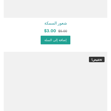
شعور السمكة
السعر
السعر
$
3.00
$
5.00
الأصلي
الحالي
هو:
إضافة إلى السلة
هو:
$3.00.
$5.00.
تخفيض!