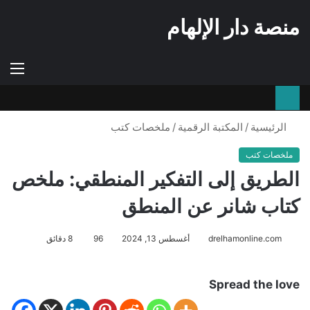
منصة دار الإلهام
إستعراض
الوضع
الق
سلة
المظلم
التسوق
الرئيسية
/
المكتبة الرقمية
/
ملخصات كتب
ملخصات كتب
الطريق إلى التفكير المنطقي: ملخص
كتاب شانر عن المنطق
drelhamonline.com
أغسطس 13, 2024
96
8 دقائق
Spread the love