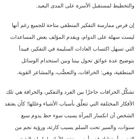
والتخطيط لمستقبل الأسرة على المدى البعيد.
إن فرص ممارسة التفكير المنطقي متاحة للجميع رغم أنها
ليست سهلة على الدوام، ويقدم المؤلف بعض المساعدات
التي تسهل اكتساب العادات السليمة في التفكير، فيبدأ
بتوضيح عدة عوائق تحول بيننا وبين استخدام الوسائل
المنطقية، وهي: الخرافات، والتعصُّب، والمشاعر القوية.
تشكِّل الخرافات حاجزًا بين الفرد والتفكير، والخرافة هي تلك
الأفكار المختلفة التي تتعلَّق بأسباب الأشياء وعللها؛ كأن يعتقد
الشخص أن انكسار المرآة يسبب سوء حظ يدوم سبع
سنوات، والسير تحت السلم يسبب كارثة، ورؤية نجم من
النجوم أو تدليك قدم أرنب يحقق الأماني! بل إن الشخص