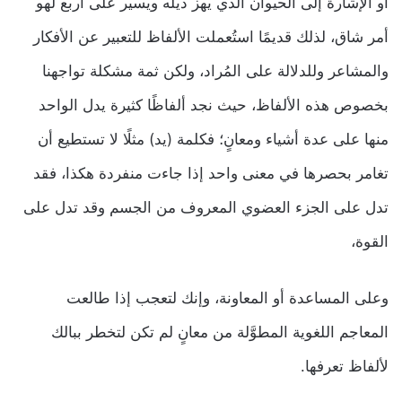
أو الإشارة إلى الحيوان الذي يهز ذيله ويسير على أربع لهو
أمر شاق، لذلك قديمًا استُعملت الألفاظ للتعبير عن الأفكار
والمشاعر وللدلالة على المُراد، ولكن ثمة مشكلة تواجهنا
بخصوص هذه الألفاظ، حيث نجد ألفاظًا كثيرة يدل الواحد
منها على عدة أشياء ومعانٍ؛ فكلمة (يد) مثلًا لا تستطيع أن
تغامر بحصرها في معنى واحد إذا جاءت منفردة هكذا، فقد
تدل على الجزء العضوي المعروف من الجسم وقد تدل على
القوة،
وعلى المساعدة أو المعاونة، وإنك لتعجب إذا طالعت
المعاجم اللغوية المطوَّلة من معانٍ لم تكن لتخطر ببالك
لألفاظ تعرفها.