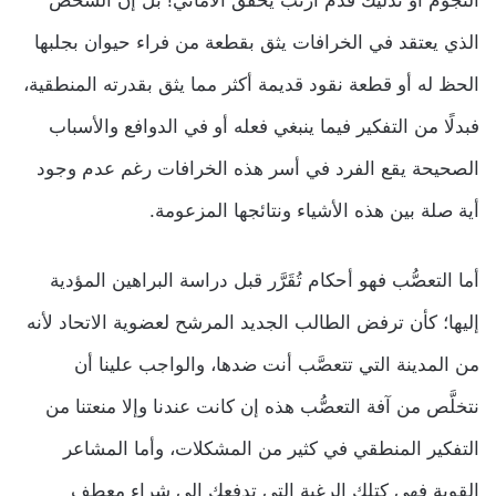
الذي يعتقد في الخرافات يثق بقطعة من فراء حيوان بجلبها
الحظ له أو قطعة نقود قديمة أكثر مما يثق بقدرته المنطقية،
فبدلًا من التفكير فيما ينبغي فعله أو في الدوافع والأسباب
الصحيحة يقع الفرد في أسر هذه الخرافات رغم عدم وجود
أية صلة بين هذه الأشياء ونتائجها المزعومة.
أما التعصُّب فهو أحكام تُقَرَّر قبل دراسة البراهين المؤدية
إليها؛ كأن ترفض الطالب الجديد المرشح لعضوية الاتحاد لأنه
من المدينة التي تتعصَّب أنت ضدها، والواجب علينا أن
نتخلَّص من آفة التعصُّب هذه إن كانت عندنا وإلا منعتنا من
التفكير المنطقي في كثير من المشكلات، وأما المشاعر
القوية فهي كتلك الرغبة التي تدفعك إلى شراء معطف