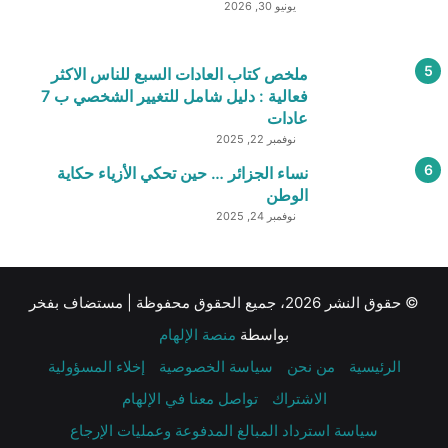
يونيو 30, 2026
ملخص كتاب العادات السبع للناس الاكثر
فعالية : دليل شامل للتغيير الشخصي ب 7
عادات
نوفمبر 22, 2025
نساء الجزائر … حين تحكي الأزياء حكاية
الوطن
نوفمبر 24, 2025
© حقوق النشر 2026، جميع الحقوق محفوظة | مستضاف بفخر
بواسطة
منصة الإلهام
الرئيسية
من نحن
سياسة الخصوصية
إخلاء المسؤولية
الاشتراك
تواصل معنا في الإلهام
سياسة استرداد المبالغ المدفوعة وعمليات الإرجاع