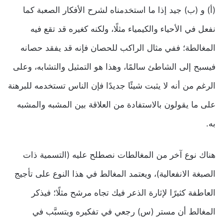
(أ) و (ب) جيد إذا ما استخدمناه لشرح الأفكار الصعبة كما
نفعل في الأحياء والكيمياء مثلًا، ولكنه كغيره قد تقع فيه
المغالطة؛ ففي مثال الراكب للحصان فإنه قد يفقد حصانه
فيسبح إلى الشاطئ سالمًا، وهذا هو التمثيل والتشابه، وعلى
الرغم من أنه لا يثبت شيئًا جديدًا فإن الناس تستخدمه للبرهنة
على ما يقولون بالاستفادة من العلاقة بين المشبه والمشبه
به.
هناك نوع آخر من المغالطات نصطلح عليه (التسمية ذات
الصبغة الانفعالية)، ويعتمد المغالط في هذا النوع على تأجيج
العاطفة كثيرًا لإثارة الذعر فيك تجاه مرشح مثلًا؛ فيذكر
المغالط أن مستر (س) رجعي في تفكيره ويتسبَّب في