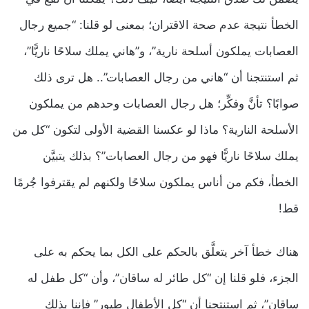
الخطأ نتيجة عدم صحة الاقتران؛ بمعنى لو قلنا: “جميع رجال
العصابات يملكون أسلحة نارية”، و”هاني يملك سلاحًا ناريًّا”،
ثم استنتجنا أن “هاني من رجال العصابات”.. هل ترى ذلك
صوابًا؟ تأنَّ وفكِّر؛ هل رجال العصابات وحدهم من يملكون
الأسلحة النارية؟ ماذا لو عكسنا القضية الأولى لتكون “كل من
يملك سلاحًا ناريًّا فهو من رجال العصابات”؟ بذلك يتبيَّن
الخطأ، فكم من أناس يملكون سلاحًا ولكنهم لم يقترفوا جُرمًا
قط!
هناك خطأ آخر يتعلَّق بالحكم على الكل بما يحكم به على
الجزء، فلو قلنا إن “كل طائر له ساقان”، وأن “كل طفل له
ساقان”، ثم استنتجنا أن “كل الأطفال طيور” فإننا بذلك