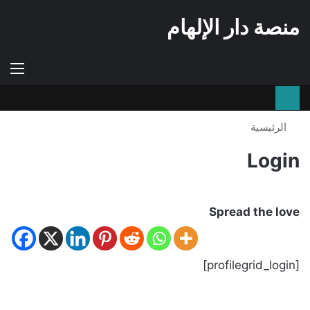
منصة دار الإلهام
إستعراض
الوضع
الق
سلة
المظلم
التسوق
الرئيسية
Login
Spread the love
[profilegrid_login]