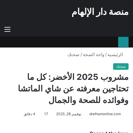
منصة دار الإلهام
إستعراض
الوضع
الق
سلة
المظلم
التسوق
الرئيسية
/
واحة الصحة
/
صحتك
صحتك
مشروب 2025 الأخضر: كل ما
تحتاجين معرفته عن شاي الماتشا
وفوائده للصحة والجمال
drelhamonline.com
نوفمبر 28, 2025
17
4 دقائق