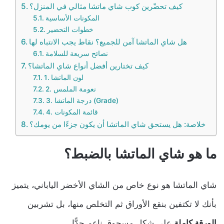
كيف تحضّرين كوب شاي ماتشا مثالي في المنزل؟
المكونات الأساسية
خطوات التحضير
هل شاي الماتشا آمن للجميع؟ نقاط يجب الانتباه لها
نصائح سريعة للسلامة
كيف تختارين أفضل أنواع شاي الماتشا؟
1. لون الماتشا
2. نعومة الملمس
3. درجة الماتشا (Grade)
4. قائمة المكونات
خلاصة: هل يستحق شاي الماتشا أن يكون جزءًا من يومك؟
ما هو شاي الماتشا بالضبط؟
شاي الماتشا هو نوع خاص من الشاي الأخضر الياباني، يتميز
بأنك لا تكتفين بنقع الأوراق ثم التخلص منها، بل تشربين
الورقة كاملة
على شكل مسحوق ناعم جدًّا.