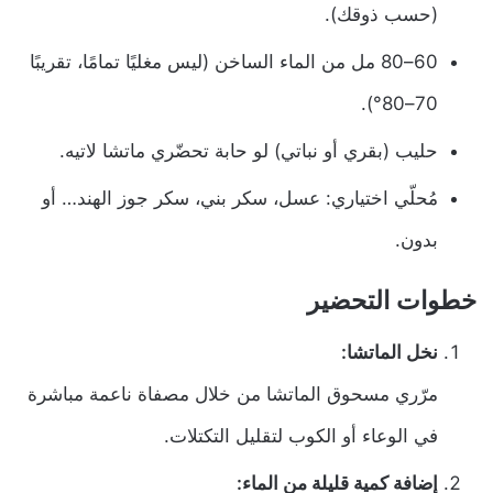
(حسب ذوقك).
60–80 مل من الماء الساخن (ليس مغليًا تمامًا، تقريبًا
70–80°).
حليب (بقري أو نباتي) لو حابة تحضّري ماتشا لاتيه.
مُحلّي اختياري: عسل، سكر بني، سكر جوز الهند… أو
بدون.
خطوات التحضير
نخل الماتشا:
مرّري مسحوق الماتشا من خلال مصفاة ناعمة مباشرة
في الوعاء أو الكوب لتقليل التكتلات.
إضافة كمية قليلة من الماء: