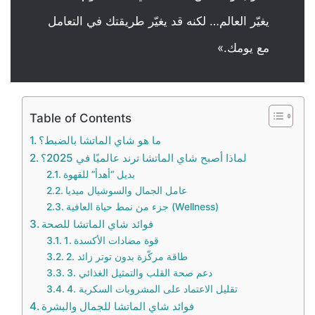
يغيّر العالم… لكنه قد يغيّر طريقتك في التعامل
مع يومك.»
Table of Contents
ما هو شاي الماتشا بالضبط؟
لماذا أصبح شاي الماتشا ترند عالميًا في 2025؟
بديل “أهدأ” للقهوة
عامل الجمال والسوشيال ميديا
جزء من نمط حياة العافية (Wellness)
فوائد شاي الماتشا للصحة
1. قوة مضادات الأكسدة
2. طاقة مركّزة بدون توتر زائد
3. دعم صحة القلب والتمثيل الغذائي
4. تقليل الاعتماد على المشروبات السكرية
فوائد شاي الماتشا للجمال والبشرة