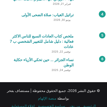
فبراير 21, 2026
تراتيل الغياب: صلاة الضحى الأولى
يونيو 30, 2026
ملخص كتاب العادات السبع للناس الاكثر
فعالية : دليل شامل للتغيير الشخصي ب 7
عادات
نوفمبر 22, 2025
نساء الجزائر … حين تحكي الأزياء حكاية
الوطن
نوفمبر 24, 2025
© حقوق النشر 2026، جميع الحقوق محفوظة | مستضاف بفخر
بواسطة
منصة الإلهام
الرئيسية
من نحن
سياسة الخصوصية
إخلاء المسؤولية