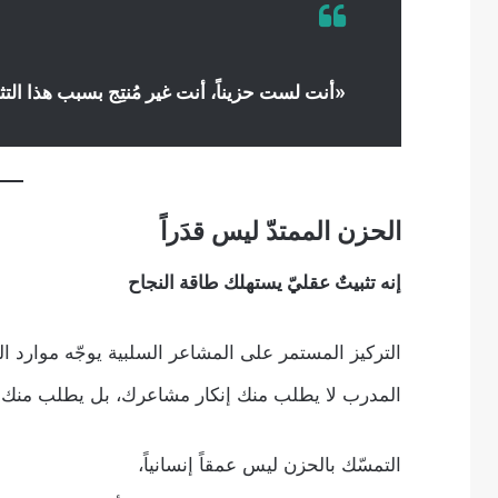
«أنت لست حزيناً، أنت غير مُنتِج بسبب هذا الت
الحزن الممتدّ ليس قدَراً
إنه تثبيتٌ عقليّ يستهلك طاقة النجاح
التركيز المستمر على المشاعر السلبية يوجّه موارد الع
المدرب لا يطلب منك إنكار مشاعرك، بل يطلب منك تو
التمسّك بالحزن ليس عمقاً إنسانياً،