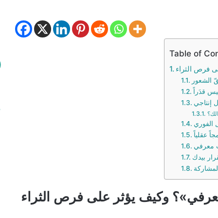
Table of Co
ى فرص الثراء
يس قدَراً
لك؟
ل الفوري
اً عقلياً
ب معرفي
رار بيدك
لمشاركة
عرفي»؟ وكيف يؤثر على فرص الثراء