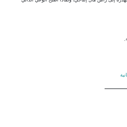
.
نية