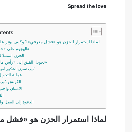
Spread the love
ntents
لماذا استمرار الحزن هو «فشل معرفي»؟ وكيف يؤثر عل
الهجوم على «حقّ الشعور»
الحزن الممتدّ ل
تحويل القلق إلى «رأس مال إنتاجي»
كيف تسرق الشكوى أموا
عملية التحوي
الكوتش مُبرمج
الامتنان واج
الق
الدعوة إلى العمل وا
لماذا استمرار الحزن هو «فشل م