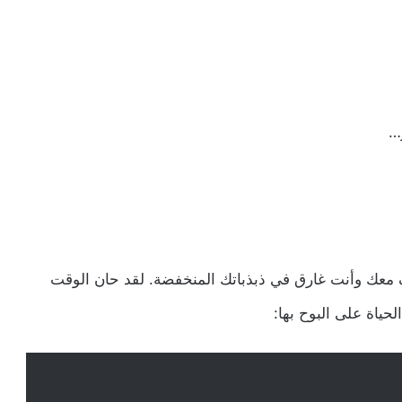
ر…
اطف معك وأنت غارق في ذبذباتك المنخفضة. لقد حان الوقت
لحياة على البوح بها: