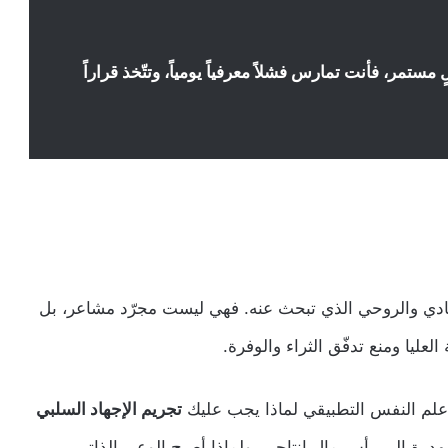
ستمر، فأنت تمارس فشلاً معرفياً يومياً، وتتّخذ قراراً
لمادي والروحي الذي تبحث عنه. فهي ليست مجرّد مشاعر، بل
عليا ومنع تدفّق الثراء والوفرة.
علم النفس التطبيقي لماذا يجب عليك
تجريم الإجهاد السلبي
رة إلى رأس مال إنتاجي، ولماذا أصبح الوعي الذاتي