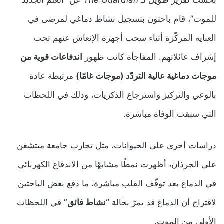
بحسب تقرير طويل لـ
The Guardian
عن “العلم الجديد
للموت”، قام باحثون بتسجيل نشاط دماغي لمرضى في
العناية المركّزة أثناء سحب أجهزة الإنعاش عنهم تحت
إشراف عائلاتهم. المفاجأة كانت ظهور
اندفاعات قوية من
موجات دماغية عالية التردّد (موجات غامّا)
مرتبطة عادة
بالوعي والتركيز واسترجاع الذكريات، وذلك في اللحظات
التي سبقت الوفاة مباشرة.
دراسات أخرى على الحيوانات، مثل تجارب جامعة ميتشغن
على الجرذان، أظهرت نمطًا مشابهًا من الاندفاع الكهربائي
في الدماغ بعد توقّف القلب مباشرة، ما دفع بعض الباحثين
لاقتراح أن الدماغ قد يمرّ بحالة
“نشاط فائق”
في اللحظات
الأولى من الموت.