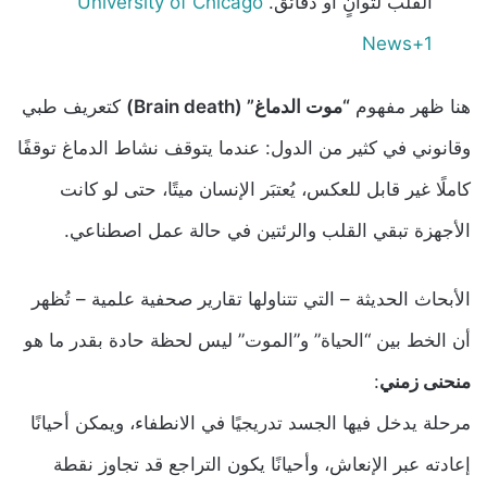
القلب لثوانٍ أو دقائق.
University of Chicago
News+1
هنا ظهر مفهوم
“موت الدماغ” (Brain death)
كتعريف طبي
وقانوني في كثير من الدول: عندما يتوقف نشاط الدماغ توقفًا
كاملًا غير قابل للعكس، يُعتبَر الإنسان ميتًا، حتى لو كانت
الأجهزة تبقي القلب والرئتين في حالة عمل اصطناعي.
الأبحاث الحديثة – التي تتناولها تقارير صحفية علمية – تُظهر
أن الخط بين “الحياة” و”الموت” ليس لحظة حادة بقدر ما هو
منحنى زمني
:
مرحلة يدخل فيها الجسد تدريجيًا في الانطفاء، ويمكن أحيانًا
إعادته عبر الإنعاش، وأحيانًا يكون التراجع قد تجاوز نقطة