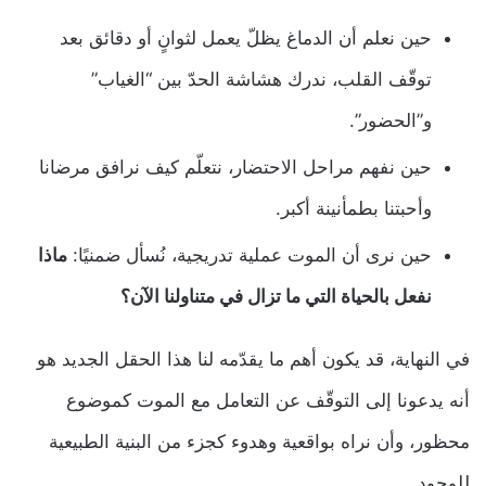
حين نعلم أن الدماغ يظلّ يعمل لثوانٍ أو دقائق بعد
توقّف القلب، ندرك هشاشة الحدّ بين “الغياب”
و”الحضور”.
حين نفهم مراحل الاحتضار، نتعلّم كيف نرافق مرضانا
وأحبتنا بطمأنينة أكبر.
حين نرى أن الموت عملية تدريجية، نُسأل ضمنيًا:
ماذا
نفعل بالحياة التي ما تزال في متناولنا الآن؟
في النهاية، قد يكون أهم ما يقدّمه لنا هذا الحقل الجديد هو
أنه يدعونا إلى التوقّف عن التعامل مع الموت كموضوع
محظور، وأن نراه بواقعية وهدوء كجزء من البنية الطبيعية
للوجود.