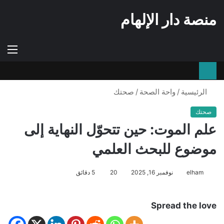
منصة دار الإلهام
إستعراض
الوضع
الق
سلة
المظلم
التسوق
الرئيسية
/
واحة الصحة
/
صحتك
صحتك
علم الموت: حين تتحوّل النهاية إلى
موضوع للبحث العلمي
elham
نوفمبر 16, 2025
20
5 دقائق
Spread the love