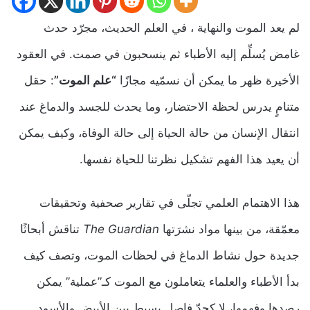
لم يعد الموت والنهاية ، في العلم الحديث، مجرّد حدث
غامض يُسلِّم إليه الأطباء ثم ينسحبون في صمت. في العقود
الأخيرة ظهر ما يمكن أن نسمّيه مجازًا
“علم الموت”
: حقل
متنامٍ يدرس لحظة الاحتضار، وما يحدث للجسد والدماغ عند
انتقال الإنسان من حالة الحياة إلى حالة الوفاة، وكيف يمكن
أن يعيد هذا الفهم تشكيل نظرتنا للحياة نفسها.
هذا الاهتمام العلمي تجلّى في تقارير صحفية وتحقيقات
معمّقة، من بينها مواد نشرَتها
The Guardian
تناقش أبحاثًا
جديدة حول نشاط الدماغ في لحظات الموت، وتصف كيف
بدأ الأطباء والعلماء يتعاملون مع الموت كـ”عملية” يمكن
رصدها وفهمها، لا كحدّ فاصل بسيط بين الأبيض والأسود.